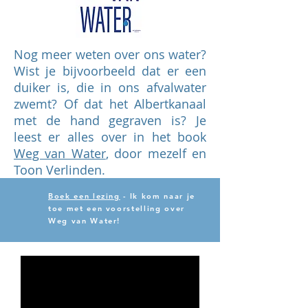
Nog meer weten over ons water?
Wist je bijvoorbeeld dat er een
duiker is, die in ons afvalwater
zwemt? Of dat het Albertkanaal
met de hand gegraven is? Je
leest er alles over in het book
Weg van Water
, door mezelf en
Toon Verlinden.
Boek een lezing
- Ik kom naar je
toe met een voorstelling over
Weg van Water!